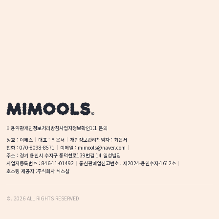
이용약관
개인정보처리방침
사업자정보확인
1:1 문의
상호
 : 
이에스
대표
 : 
최은서
개인정보관리책임자
 : 
최은서
전화
 : 
070-8098-8571
이메일
 : 
mimools@naver.com
주소
 : 
경기 용인시 수지구 풍덕천로139번길 14
일성빌딩
사업자등록번호
 : 
846-11-01492
통신판매업신고번호
 : 
제2024-용인수지-1612호
호스팅 제공자 :
주식회사 식스샵
©
.
2026
ALL RIGHTS RESERVED