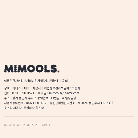
이용약관
개인정보처리방침
사업자정보확인
1:1 문의
상호
 : 
이에스
대표
 : 
최은서
개인정보관리책임자
 : 
최은서
전화
 : 
070-8098-8571
이메일
 : 
mimools@naver.com
주소
 : 
경기 용인시 수지구 풍덕천로139번길 14
일성빌딩
사업자등록번호
 : 
846-11-01492
통신판매업신고번호
 : 
제2024-용인수지-1612호
호스팅 제공자 :
주식회사 식스샵
©
.
2026
ALL RIGHTS RESERVED