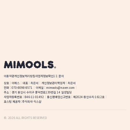
이용약관
개인정보처리방침
사업자정보확인
1:1 문의
상호
 : 
이에스
대표
 : 
최은서
개인정보관리책임자
 : 
최은서
전화
 : 
070-8098-8571
이메일
 : 
mimools@naver.com
주소
 : 
경기 용인시 수지구 풍덕천로139번길 14
일성빌딩
사업자등록번호
 : 
846-11-01492
통신판매업신고번호
 : 
제2024-용인수지-1612호
호스팅 제공자 :
주식회사 식스샵
©
.
2026
ALL RIGHTS RESERVED