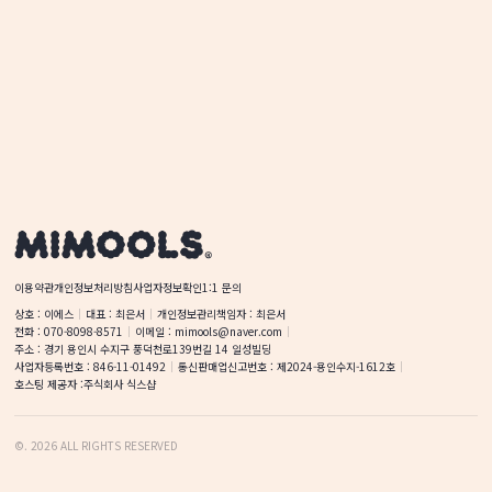
이용약관
개인정보처리방침
사업자정보확인
1:1 문의
상호
 : 
이에스
대표
 : 
최은서
개인정보관리책임자
 : 
최은서
전화
 : 
070-8098-8571
이메일
 : 
mimools@naver.com
주소
 : 
경기 용인시 수지구 풍덕천로139번길 14
일성빌딩
사업자등록번호
 : 
846-11-01492
통신판매업신고번호
 : 
제2024-용인수지-1612호
호스팅 제공자 :
주식회사 식스샵
©
.
2026
ALL RIGHTS RESERVED