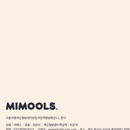
이용약관
개인정보처리방침
사업자정보확인
1:1 문의
상호
 : 
이에스
대표
 : 
최은서
개인정보관리책임자
 : 
최은서
전화
 : 
070-8098-8571
이메일
 : 
mimools@naver.com
주소
 : 
경기 용인시 수지구 풍덕천로139번길