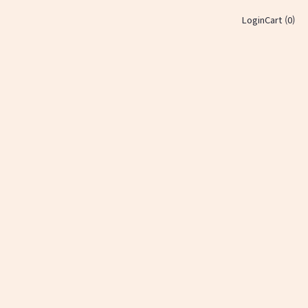
Login
Cart (
0
)