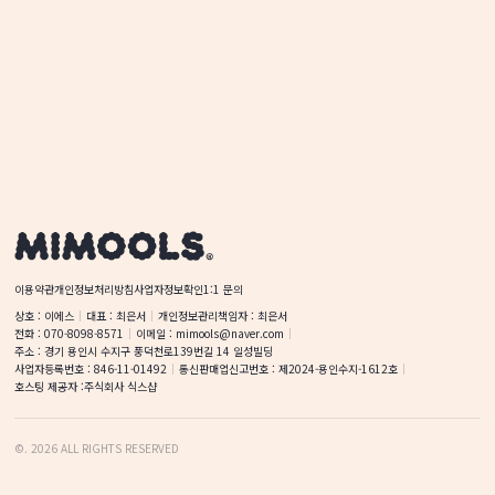
이용약관
개인정보처리방침
사업자정보확인
1:1 문의
상호
 : 
이에스
대표
 : 
최은서
개인정보관리책임자
 : 
최은서
전화
 : 
070-8098-8571
이메일
 : 
mimools@naver.com
주소
 : 
경기 용인시 수지구 풍덕천로139번길 14
일성빌딩
사업자등록번호
 : 
846-11-01492
통신판매업신고번호
 : 
제2024-용인수지-1612호
호스팅 제공자 :
주식회사 식스샵
©
.
2026
ALL RIGHTS RESERVED