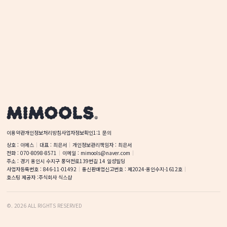
이용약관
개인정보처리방침
사업자정보확인
1:1 문의
상호
 : 
이에스
대표
 : 
최은서
개인정보관리책임자
 : 
최은서
전화
 : 
070-8098-8571
이메일
 : 
mimools@naver.com
주소
 : 
경기 용인시 수지구 풍덕천로139번길 14
일성빌딩
사업자등록번호
 : 
846-11-01492
통신판매업신고번호
 : 
제2024-용인수지-1612호
호스팅 제공자 :
주식회사 식스샵
©
.
2026
ALL RIGHTS RESERVED