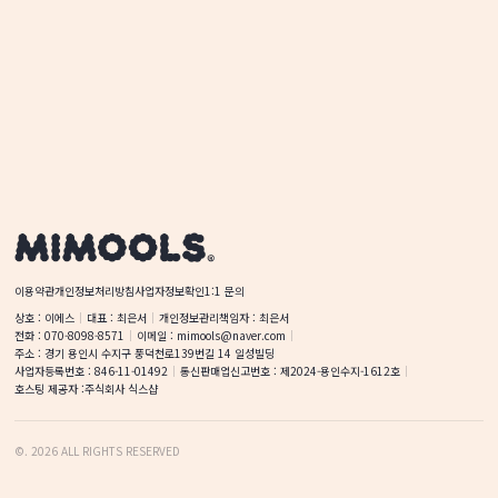
이용약관
개인정보처리방침
사업자정보확인
1:1 문의
상호
 : 
이에스
대표
 : 
최은서
개인정보관리책임자
 : 
최은서
전화
 : 
070-8098-8571
이메일
 : 
mimools@naver.com
주소
 : 
경기 용인시 수지구 풍덕천로139번길 14
일성빌딩
사업자등록번호
 : 
846-11-01492
통신판매업신고번호
 : 
제2024-용인수지-1612호
호스팅 제공자 :
주식회사 식스샵
©
.
2026
ALL RIGHTS RESERVED