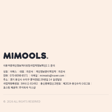
이용약관
개인정보처리방침
사업자정보확인
1:1 문의
상호
 : 
이에스
대표
 : 
최은서
개인정보관리책임자
 : 
최은서
전화
 : 
070-8098-8571
이메일
 : 
mimools@naver.com
주소
 : 
경기 용인시 수지구 풍덕천로139번길 14
일성빌딩
사업자등록번호
 : 
846-11-01492
통신판매업신고번호
 : 
제2024-용인수지-1612호
호스팅 제공자 :
주식회사 식스샵
©
.
2026
ALL RIGHTS RESERVED