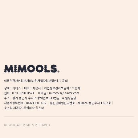
이용약관
개인정보처리방침
사업자정보확인
1:1 문의
상호
 : 
이에스
대표
 : 
최은서
개인정보관리책임자
 : 
최은서
전화
 : 
070-8098-8571
이메일
 : 
mimools@naver.com
주소
 : 
경기 용인시 수지구 풍덕천로139번길 14
일성빌딩
사업자등록번호
 : 
846-11-01492
통신판매업신고번호
 : 
제2024-용인수지-1612호
호스팅 제공자 :
주식회사 식스샵
©
.
2026
ALL RIGHTS RESERVED